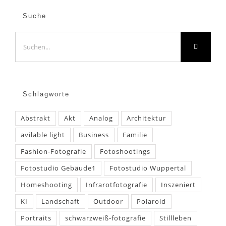
Suche
Suche
nach:
Schlagworte
Abstrakt
Akt
Analog
Architektur
avilable light
Business
Familie
Fashion-Fotografie
Fotoshootings
Fotostudio Gebäude1
Fotostudio Wuppertal
Homeshooting
Infrarotfotografie
Inszeniert
KI
Landschaft
Outdoor
Polaroid
Portraits
schwarzweiß-fotografie
Stillleben