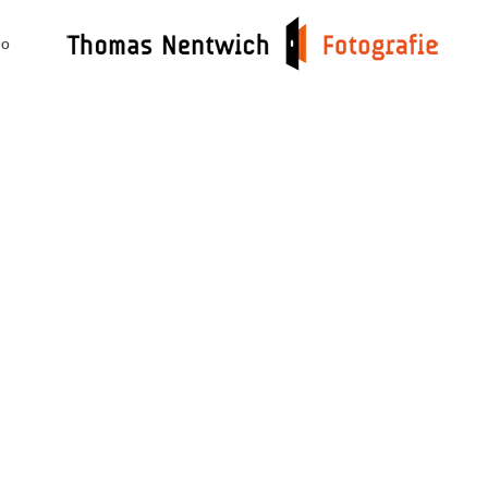
io
Video
Video
Blumen und Stillleben
Blumen und Stillleben
Familienfotos
Familienfotos