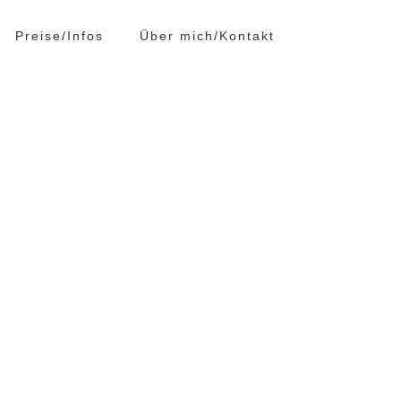
Preise/Infos
Über mich/Kontakt
Analoge Fotografie
Analoge Fotografie
Inszenierte Fotografie
Inszenierte Fotografie
Bewerbungsfotos
Bewerbungsfotos