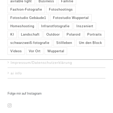
avilable light
Business
Familie
Fashion-Fotografie
Fotoshootings
Fotostudio Gebäude1
Fotostudio Wuppertal
Homeshooting
Infrarotfotografie
Inszeniert
KI
Landschaft
Outdoor
Polaroid
Portraits
schwarzweiß-fotografie
Stillleben
Um den Block
Videos
Vor Ort
Wuppertal
Impressum/Datenschutzerklärung
ai info
Folge mir auf Instagram