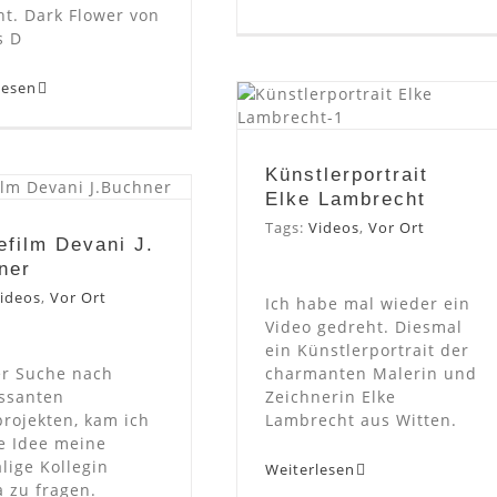
t. Dark Flower von
s D
lesen
Künstlerportrait
Elke Lambrecht
efilm Devani J.
Künstlerportrait
Elke Lambrecht
Buchner
Tags:
Videos
,
Vor Ort
efilm Devani J.
ner
ideos
,
Vor Ort
Ich habe mal wieder ein
Video gedreht. Diesmal
ein Künstlerportrait der
er Suche nach
charmanten Malerin und
essanten
Zeichnerin Elke
rojekten, kam ich
Lambrecht aus Witten.
e Idee meine
lige Kollegin
Weiterlesen
a zu fragen.