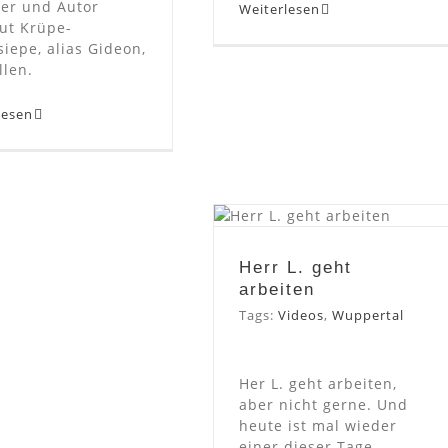
ler und Autor
Weiterlesen
ut Krüpe-
siepe, alias Gideon,
llen.
lesen
Herr L. geht
arbeiten
Herr L. geht
arbeiten
Tags:
Videos
,
Wuppertal
Her L. geht arbeiten,
aber nicht gerne. Und
heute ist mal wieder
einer dieser Tage…