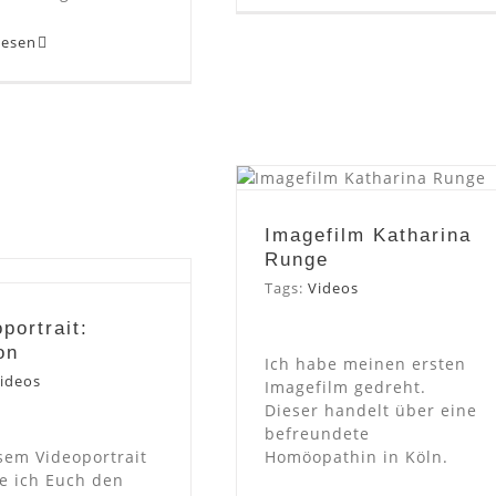
lesen
Imagefilm Katharina
Runge
Imagefilm Katharina
ideoportrait:
Runge
Gideon
Tags:
Videos
portrait:
on
Ich habe meinen ersten
ideos
Imagefilm gedreht.
Dieser handelt über eine
befreundete
sem Videoportrait
Homöopathin in Köln.
e ich Euch den