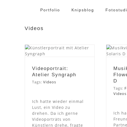
Zum
Inhalt
Portfolio
Knipsblog
Fotostud
springen
Videos
Mu
Videoportrait:
Flow
Atelier Syngraph
Videoportrait:
Musi
Atelier Syngraph
Flow
D
Tags:
Videos
Tags:
F
Videos
Ich hatte wieder einmal
Lust, ein Video zu
Ich ha
drehen. Da ich gerne
Freun
Videoporträts von
Partne
Künstlern drehe, fragte