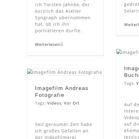
gedreh
ich Torsten Jahnke, der
Solari
kürzlich das Atelier
Syngraph übernommen
hat, ob ich ihn
Weiter
porträtieren dürfte.
Weiterlesen
Imag
Imag
Imagefilm Andreas
Buch
Fotografie
Tags:
V
Imagefilm Andreas
Fotografie
Tags:
Videos
,
Vor Ort
Auf d
inter
Videop
auf di
Seit geraumer Zeit habe
ehema
ich großes Gefallen an
Jessic
der Videofilmerei