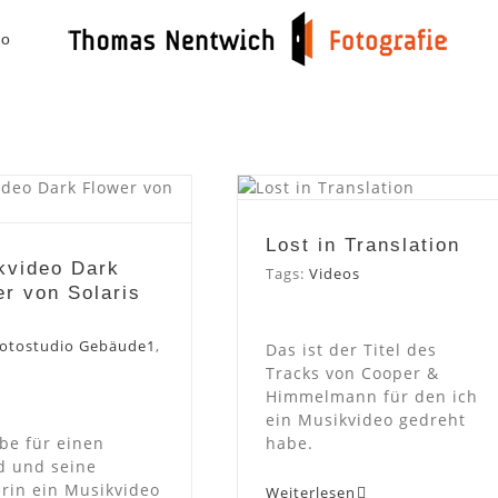
io
sikvideo Dark
Lost in Translation
er von Solaris
D
Lost in Translation
kvideo Dark
Tags:
Videos
er von Solaris
otostudio Gebäude1
,
Das ist der Titel des
Tracks von Cooper &
Himmelmann für den ich
ein Musikvideo gedreht
be für einen
habe.
d und seine
rin ein Musikvideo
Weiterlesen