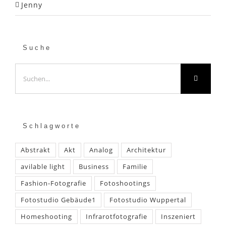
Jenny
Suche
Suche
nach:
Schlagworte
Abstrakt
Akt
Analog
Architektur
avilable light
Business
Familie
Fashion-Fotografie
Fotoshootings
Fotostudio Gebäude1
Fotostudio Wuppertal
Homeshooting
Infrarotfotografie
Inszeniert