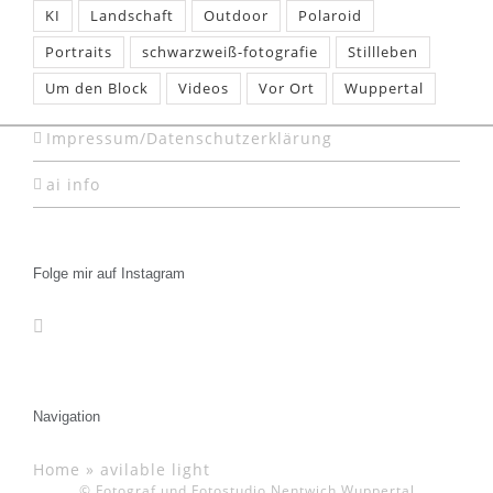
KI
Landschaft
Outdoor
Polaroid
Portraits
schwarzweiß-fotografie
Stillleben
Um den Block
Videos
Vor Ort
Wuppertal
Impressum/Datenschutzerklärung
ai info
Folge mir auf Instagram
Navigation
Home
»
avilable light
© Fotograf und Fotostudio Nentwich Wuppertal