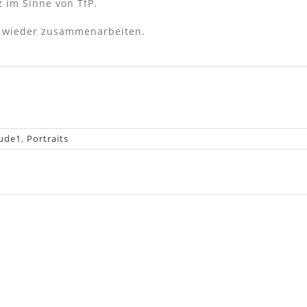
z im Sinne von TfP.
e wieder zusammenarbeiten.
ude1
,
Portraits