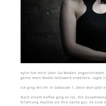
Aylin hat mich über Go-Models angeschrieben un
gerne mein Model-Netzwerk erweitere, sagte ic
Ich ging mit ihr in Gebäude 1, denn dort gibt es
Nach einem Kaffee ging es los. Die Zusammena
Erfahrung machte sie ihre Sache gut. So sind n