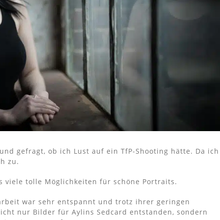
d gefragt, ob ich Lust auf ein TfP-Shooting hätte. Da ich
h zu.
 viele tolle Möglichkeiten für schöne Portraits.
rbeit war sehr entspannt und trotz ihrer geringen
icht nur Bilder für Aylins Sedcard entstanden, sondern