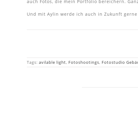
auch Fotos, die mein Portfolio bereichern. Gan
Und mit Aylin werde ich auch in Zukunft gern
Tags:
avilable light
,
Fotoshootings
,
Fotostudio Gebä
Ähnliche Beiträge