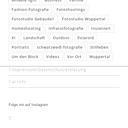
avilable light
Business
Familie
Fashion-Fotografie
Fotoshootings
Fotostudio Gebäude1
Fotostudio Wuppertal
Homeshooting
Infrarotfotografie
Inszeniert
KI
Landschaft
Outdoor
Polaroid
Portraits
schwarzweiß-fotografie
Stillleben
Um den Block
Videos
Vor Ort
Wuppertal
Impressum/Datenschutzerklärung
ai info
Folge mir auf Instagram