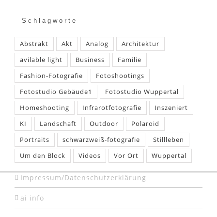
Schlagworte
Abstrakt
Akt
Analog
Architektur
avilable light
Business
Familie
Fashion-Fotografie
Fotoshootings
Fotostudio Gebäude1
Fotostudio Wuppertal
Homeshooting
Infrarotfotografie
Inszeniert
KI
Landschaft
Outdoor
Polaroid
Portraits
schwarzweiß-fotografie
Stillleben
Um den Block
Videos
Vor Ort
Wuppertal
Impressum/Datenschutzerklärung
ai info