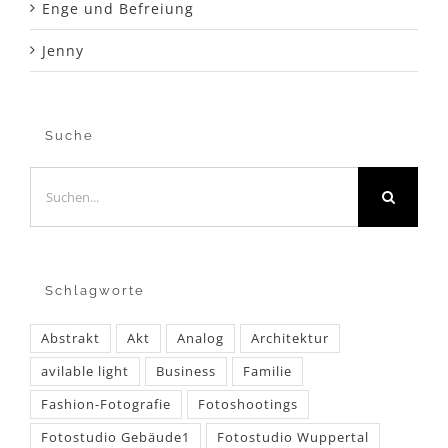
Enge und Befreiung
Jenny
Suche
Suche
nach:
Schlagworte
Abstrakt
Akt
Analog
Architektur
avilable light
Business
Familie
Fashion-Fotografie
Fotoshootings
Fotostudio Gebäude1
Fotostudio Wuppertal