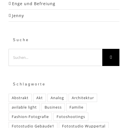
Enge und Befreiung
Jenny
Suche
Suche
nach:
Schlagworte
Abstrakt
Akt
Analog
Architektur
avilable light
Business
Familie
Fashion-Fotografie
Fotoshootings
Fotostudio Gebäude1
Fotostudio Wuppertal