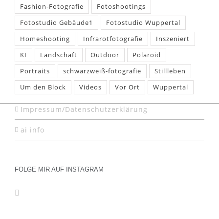
Fashion-Fotografie
Fotoshootings
Fotostudio Gebäude1
Fotostudio Wuppertal
Homeshooting
Infrarotfotografie
Inszeniert
KI
Landschaft
Outdoor
Polaroid
Portraits
schwarzweiß-fotografie
Stillleben
Um den Block
Videos
Vor Ort
Wuppertal
Impressum/Datenschutzerklärung
ai info
FOLGE MIR AUF INSTAGRAM