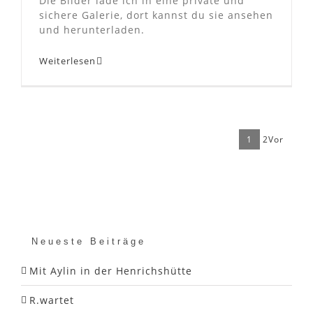
Die Bilder lade ich in eine private und
sichere Galerie, dort kannst du sie ansehen
und herunterladen.
Weiterlesen
1
2
Vor
Neueste Beiträge
Mit Aylin in der Henrichshütte
R.wartet