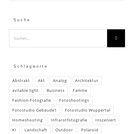
Suche
Suche
nach:
Schlagworte
Abstrakt
Akt
Analog
Architektur
avilable light
Business
Familie
Fashion-Fotografie
Fotoshootings
Fotostudio Gebäude1
Fotostudio Wuppertal
Homeshooting
Infrarotfotografie
Inszeniert
KI
Landschaft
Outdoor
Polaroid