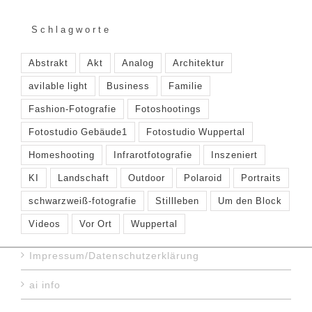
Schlagworte
Abstrakt
Akt
Analog
Architektur
avilable light
Business
Familie
Fashion-Fotografie
Fotoshootings
Fotostudio Gebäude1
Fotostudio Wuppertal
Homeshooting
Infrarotfotografie
Inszeniert
KI
Landschaft
Outdoor
Polaroid
Portraits
schwarzweiß-fotografie
Stillleben
Um den Block
Videos
Vor Ort
Wuppertal
Impressum/Datenschutzerklärung
ai info