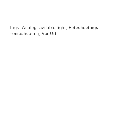
Tags:
Analog
,
avilable light
,
Fotoshootings
,
Homeshooting
,
Vor Ort
Ähnliche Beiträge