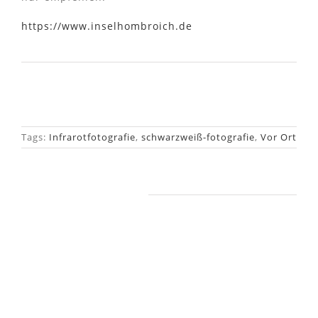
https://www.inselhombroich.de
Tags:
Infrarotfotografie
,
schwarzweiß-fotografie
,
Vor Ort
Ähnliche Beiträge