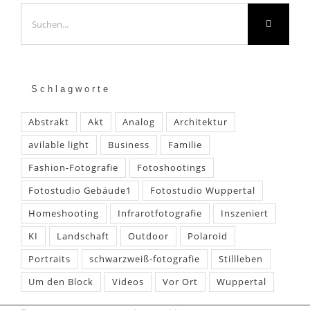
Suche
nach:
Schlagworte
Abstrakt
Akt
Analog
Architektur
avilable light
Business
Familie
Fashion-Fotografie
Fotoshootings
Fotostudio Gebäude1
Fotostudio Wuppertal
Homeshooting
Infrarotfotografie
Inszeniert
KI
Landschaft
Outdoor
Polaroid
Portraits
schwarzweiß-fotografie
Stillleben
Um den Block
Videos
Vor Ort
Wuppertal