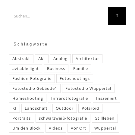
Suche
nach:
Schlagworte
Abstrakt
Akt
Analog
Architektur
avilable light
Business
Familie
Fashion-Fotografie
Fotoshootings
Fotostudio Gebäude1
Fotostudio Wuppertal
Homeshooting
Infrarotfotografie
Inszeniert
KI
Landschaft
Outdoor
Polaroid
Portraits
schwarzweiß-fotografie
Stillleben
Um den Block
Videos
Vor Ort
Wuppertal