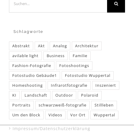
nach:
Schlagworte
Abstrakt
Akt
Analog
Architektur
avilable light
Business
Familie
Fashion-Fotografie
Fotoshootings
Fotostudio Gebäude1
Fotostudio Wuppertal
Homeshooting
Infrarotfotografie
Inszeniert
KI
Landschaft
Outdoor
Polaroid
Portraits
schwarzweiß-fotografie
Stillleben
Um den Block
Videos
Vor Ort
Wuppertal
Impressum/Datenschutzerklärung