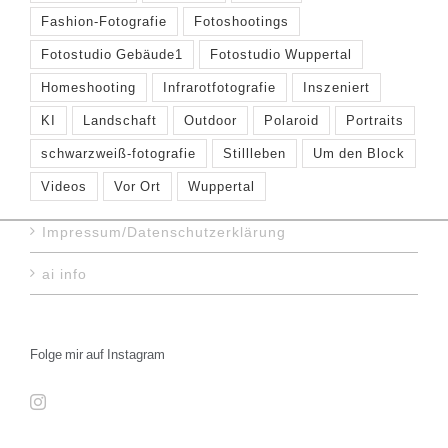
Fashion-Fotografie
Fotoshootings
Fotostudio Gebäude1
Fotostudio Wuppertal
Homeshooting
Infrarotfotografie
Inszeniert
KI
Landschaft
Outdoor
Polaroid
Portraits
schwarzweiß-fotografie
Stillleben
Um den Block
Videos
Vor Ort
Wuppertal
Impressum/Datenschutzerklärung
ai info
Folge mir auf Instagram