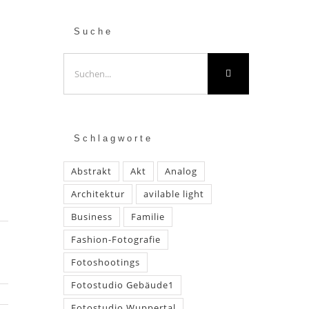
,
Suche
o
Suche
nach:
Schlagworte
Abstrakt
Akt
Analog
Architektur
avilable light
Business
Familie
Fashion-Fotografie
Fotoshootings
Fotostudio Gebäude1
Fotostudio Wuppertal