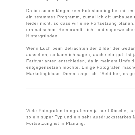
Da ich schon länger kein Fotoshooting bei mit i
ein strammes Programm, zumal ich oft umbauen mu
leider nicht, so dass wir eine Fortsetzung planen
dramatischem Rembrandt-Licht und superweichem
Hintergründen.
Wenn Euch beim Betrachten der Bilder der Gedan
aussehen, so kann ich sagen, auch sehr gut. Ist
Farbvarianten entschieden, da in meinem Umfeld
entgegensetzen möchte. Einige Fotografen machen
Marketingblase. Denen sage ich: “Seht her, es ge
Viele Fotografen fotografieren ja nur hübsche, ju
so ein super Typ und ein sehr ausdrucksstarkes Mo
Fortsetzung ist in Planung.