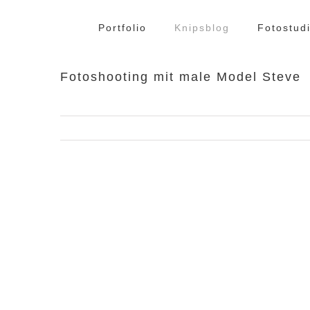
Zum
Inhalt
Portfolio
Knipsblog
Fotostud
springen
Fotoshooting mit male Model Steve