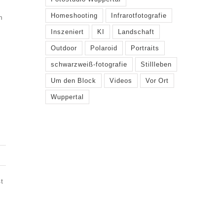
Homeshooting
Infrarotfotografie
n
Inszeniert
KI
Landschaft
Outdoor
Polaroid
Portraits
schwarzweiß-fotografie
Stillleben
Um den Block
Videos
Vor Ort
Wuppertal
t