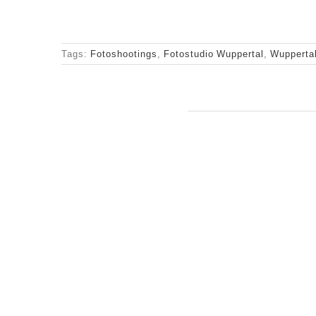
Tags:
Fotoshootings
,
Fotostudio Wuppertal
,
Wupperta
Ähnliche Beiträge