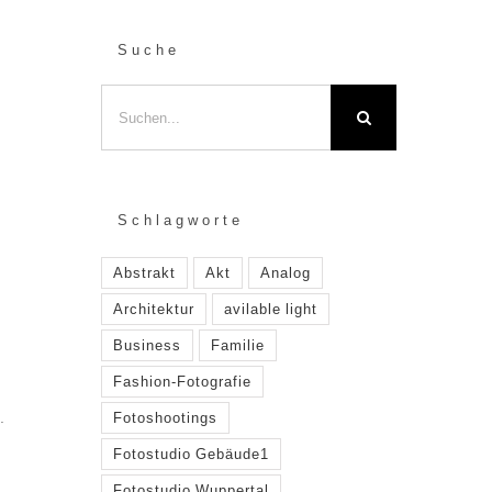
Suche
Suche
nach:
Schlagworte
Abstrakt
Akt
Analog
Architektur
avilable light
Business
Familie
Fashion-Fotografie
.
Fotoshootings
Fotostudio Gebäude1
r
Fotostudio Wuppertal