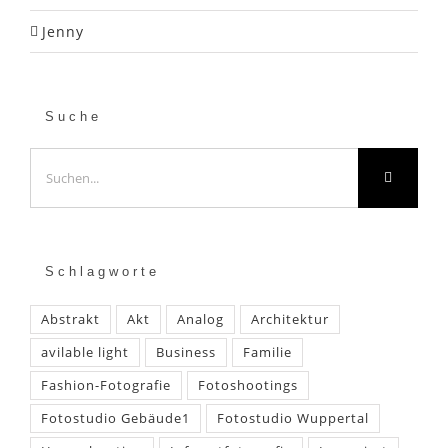
Jenny
Suche
Suche
nach:
Schlagworte
Abstrakt
Akt
Analog
Architektur
avilable light
Business
Familie
Fashion-Fotografie
Fotoshootings
Fotostudio Gebäude1
Fotostudio Wuppertal