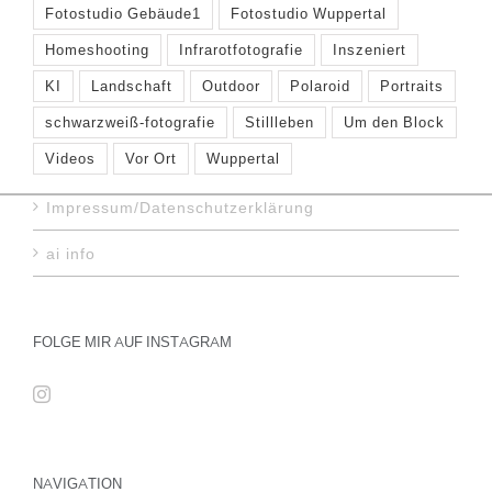
Fotostudio Gebäude1
Fotostudio Wuppertal
Homeshooting
Infrarotfotografie
Inszeniert
KI
Landschaft
Outdoor
Polaroid
Portraits
schwarzweiß-fotografie
Stillleben
Um den Block
Videos
Vor Ort
Wuppertal
Impressum/Datenschutzerklärung
ai info
FOLGE MIR AUF INSTAGRAM
NAVIGATION