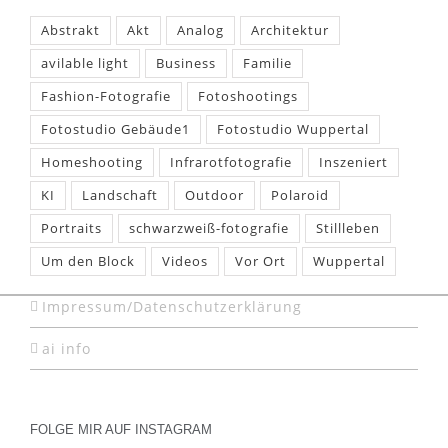
Abstrakt
Akt
Analog
Architektur
avilable light
Business
Familie
Fashion-Fotografie
Fotoshootings
Fotostudio Gebäude1
Fotostudio Wuppertal
Homeshooting
Infrarotfotografie
Inszeniert
KI
Landschaft
Outdoor
Polaroid
Portraits
schwarzweiß-fotografie
Stillleben
Um den Block
Videos
Vor Ort
Wuppertal
Impressum/Datenschutzerklärung
ai info
FOLGE MIR AUF INSTAGRAM