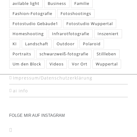
avilable light
Business
Familie
Fashion-Fotografie
Fotoshootings
Fotostudio Gebäude1
Fotostudio Wuppertal
Homeshooting
Infrarotfotografie
Inszeniert
KI
Landschaft
Outdoor
Polaroid
Portraits
schwarzweiß-fotografie
Stillleben
Um den Block
Videos
Vor Ort
Wuppertal
Impressum/Datenschutzerklärung
ai info
FOLGE MIR AUF INSTAGRAM