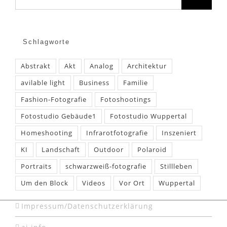
Schlagworte
Abstrakt
Akt
Analog
Architektur
avilable light
Business
Familie
Fashion-Fotografie
Fotoshootings
Fotostudio Gebäude1
Fotostudio Wuppertal
Homeshooting
Infrarotfotografie
Inszeniert
KI
Landschaft
Outdoor
Polaroid
Portraits
schwarzweiß-fotografie
Stillleben
Um den Block
Videos
Vor Ort
Wuppertal
Impressum/Datenschutzerklärung