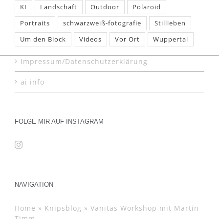
KI
Landschaft
Outdoor
Polaroid
Portraits
schwarzweiß-fotografie
Stillleben
Um den Block
Videos
Vor Ort
Wuppertal
Impressum/Datenschutzerklärung
ai info
FOLGE MIR AUF INSTAGRAM
NAVIGATION
Home
»
Knipsblog
»
Vanitas Workshop mit Martin
Timm