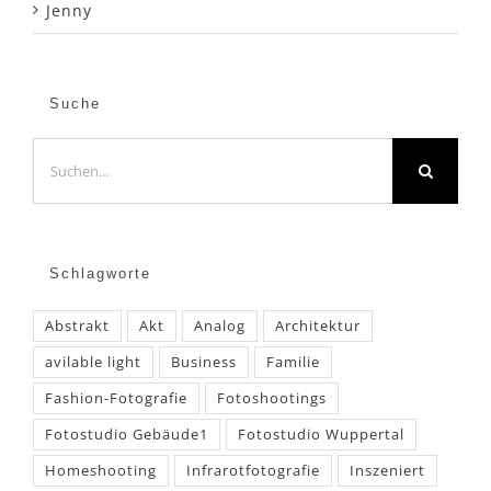
Jenny
Suche
Suche
nach:
Schlagworte
Abstrakt
Akt
Analog
Architektur
avilable light
Business
Familie
Fashion-Fotografie
Fotoshootings
Fotostudio Gebäude1
Fotostudio Wuppertal
Homeshooting
Infrarotfotografie
Inszeniert