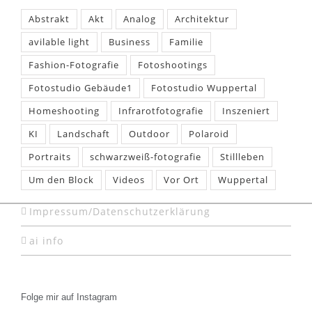
Abstrakt
Akt
Analog
Architektur
avilable light
Business
Familie
Fashion-Fotografie
Fotoshootings
Fotostudio Gebäude1
Fotostudio Wuppertal
Homeshooting
Infrarotfotografie
Inszeniert
KI
Landschaft
Outdoor
Polaroid
Portraits
schwarzweiß-fotografie
Stillleben
Um den Block
Videos
Vor Ort
Wuppertal
Impressum/Datenschutzerklärung
ai info
Folge mir auf Instagram