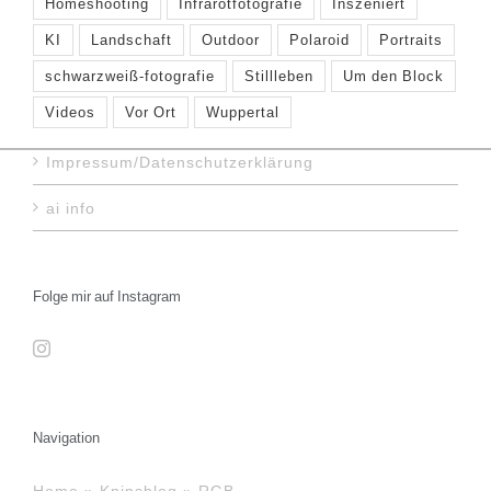
Homeshooting
Infrarotfotografie
Inszeniert
KI
Landschaft
Outdoor
Polaroid
Portraits
schwarzweiß-fotografie
Stillleben
Um den Block
Videos
Vor Ort
Wuppertal
Impressum/Datenschutzerklärung
ai info
Folge mir auf Instagram
Navigation
Home
»
Knipsblog
»
RGB