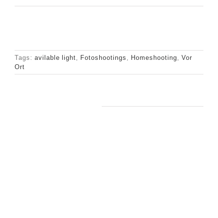
Tags:
avilable light
,
Fotoshootings
,
Homeshooting
,
Vor
Ort
Ähnliche Beiträge