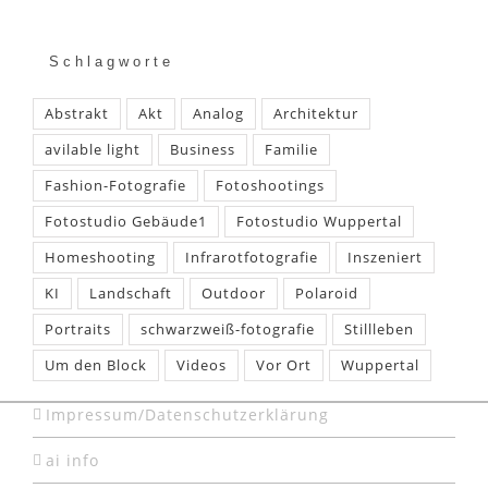
Schlagworte
Abstrakt
Akt
Analog
Architektur
avilable light
Business
Familie
Fashion-Fotografie
Fotoshootings
Fotostudio Gebäude1
Fotostudio Wuppertal
Homeshooting
Infrarotfotografie
Inszeniert
KI
Landschaft
Outdoor
Polaroid
Portraits
schwarzweiß-fotografie
Stillleben
Um den Block
Videos
Vor Ort
Wuppertal
Impressum/Datenschutzerklärung
ai info