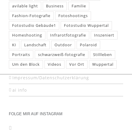
avilable light
Business
Familie
Fashion-Fotografie
Fotoshootings
Fotostudio Gebäude1
Fotostudio Wuppertal
Homeshooting
Infrarotfotografie
Inszeniert
KI
Landschaft
Outdoor
Polaroid
Portraits
schwarzweiß-fotografie
Stillleben
Um den Block
Videos
Vor Ort
Wuppertal
Impressum/Datenschutzerklärung
ai info
FOLGE MIR AUF INSTAGRAM