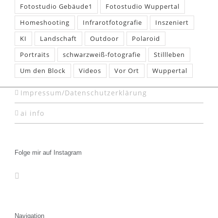
Fotostudio Gebäude1
Fotostudio Wuppertal
Homeshooting
Infrarotfotografie
Inszeniert
KI
Landschaft
Outdoor
Polaroid
Portraits
schwarzweiß-fotografie
Stillleben
Um den Block
Videos
Vor Ort
Wuppertal
Impressum/Datenschutzerklärung
ai info
Folge mir auf Instagram
Navigation