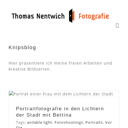
Zum
Inhalt
springen
Knipsblog
Hier präsentiere ich meine freien Arbeiten und
kreative Bildserien.
Portraitfotografie in den
Lichtern der Stadt mit
Bettina
Portraitfotografie in den Lichtern
der Stadt mit Bettina
Tags:
avilable light
,
Fotoshootings
,
Portraits
,
Vor
Ort