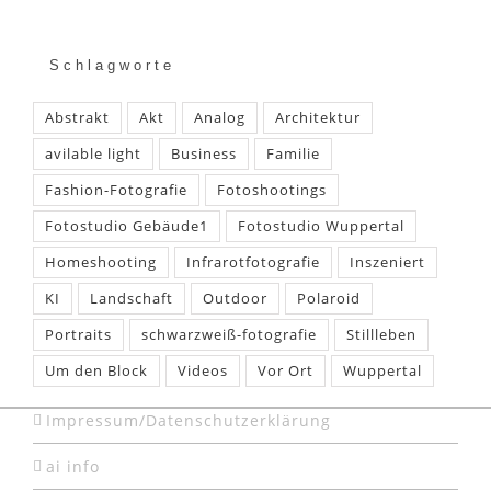
Schlagworte
Abstrakt
Akt
Analog
Architektur
avilable light
Business
Familie
Fashion-Fotografie
Fotoshootings
Fotostudio Gebäude1
Fotostudio Wuppertal
Homeshooting
Infrarotfotografie
Inszeniert
KI
Landschaft
Outdoor
Polaroid
Portraits
schwarzweiß-fotografie
Stillleben
Um den Block
Videos
Vor Ort
Wuppertal
Impressum/Datenschutzerklärung
ai info