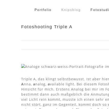
Zum
Inhalt
Portfolio
Knipsblog
Fotostud
springen
Fotoshooting Triple A
Triple A, das klingt selbstbewusst. Ist aber h
A
nna,
a
nalog,
a
vailable light.
Bei diesem Fotos
Hinsicht für mich. Erstens Analog bei mir im F
bestimmt dann auch maßgeblich die Anmutung 
viel Licht rein kommt, musste ich einen sehr 
nicht stört, ganz im Gegenteil, kommt doch so 