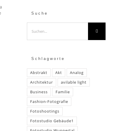
a
e
Suche
Suche
nach:
Schlagworte
Abstrakt
Akt
Analog
Architektur
avilable light
Business
Familie
Fashion-Fotografie
Fotoshootings
Fotostudio Gebäude1
Fotostudio Wuppertal