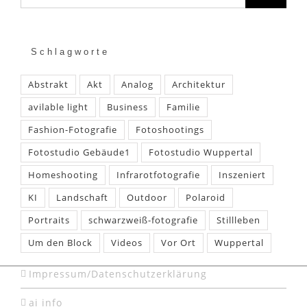
Schlagworte
Abstrakt
Akt
Analog
Architektur
avilable light
Business
Familie
Fashion-Fotografie
Fotoshootings
Fotostudio Gebäude1
Fotostudio Wuppertal
Homeshooting
Infrarotfotografie
Inszeniert
KI
Landschaft
Outdoor
Polaroid
Portraits
schwarzweiß-fotografie
Stillleben
Um den Block
Videos
Vor Ort
Wuppertal
Impressum/Datenschutzerklärung
ai info