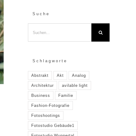
Suche
Suche
nach:
Schlagworte
Abstrakt
Akt
Analog
Architektur
avilable light
Business
Familie
Fashion-Fotografie
Fotoshootings
Fotostudio Gebäude1
Fotostudio Wuppertal