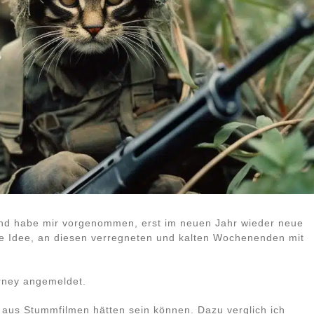
und habe mir vorgenommen, erst im neuen Jahr wieder neue
ie Idee, an diesen verregneten und kalten Wochenenden mit
rney angemeldet.
aus Stummfilmen hätten sein können. Dazu verglich ich