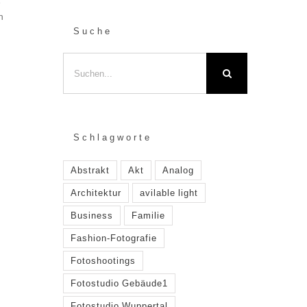
e
h
Suche
Suche
nach:
Schlagworte
Abstrakt
Akt
Analog
Architektur
avilable light
Business
Familie
Fashion-Fotografie
Fotoshootings
Fotostudio Gebäude1
Fotostudio Wuppertal