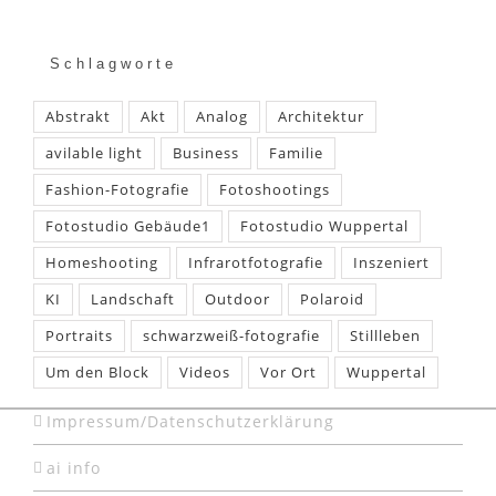
Schlagworte
Abstrakt
Akt
Analog
Architektur
avilable light
Business
Familie
Fashion-Fotografie
Fotoshootings
Fotostudio Gebäude1
Fotostudio Wuppertal
Homeshooting
Infrarotfotografie
Inszeniert
KI
Landschaft
Outdoor
Polaroid
Portraits
schwarzweiß-fotografie
Stillleben
Um den Block
Videos
Vor Ort
Wuppertal
Impressum/Datenschutzerklärung
ai info