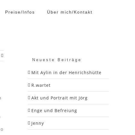
Preise/Infos
Über mich/Kontakt
Neueste Beiträge
Mit Aylin in der Henrichshütte
R.wartet
h
Akt und Portrait mit Jörg
Enge und Befreiung
h
Jenny
so