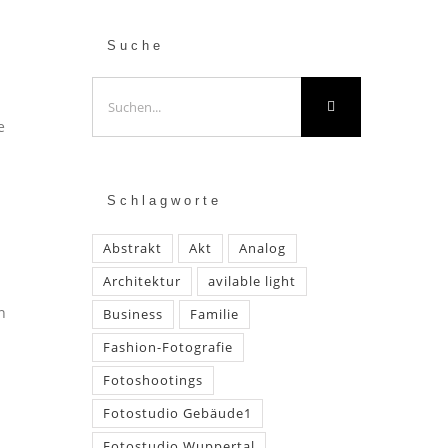
Suche
Suche
nach:
e
Schlagworte
Abstrakt
Akt
Analog
Architektur
avilable light
n
Business
Familie
Fashion-Fotografie
Fotoshootings
Fotostudio Gebäude1
Fotostudio Wuppertal