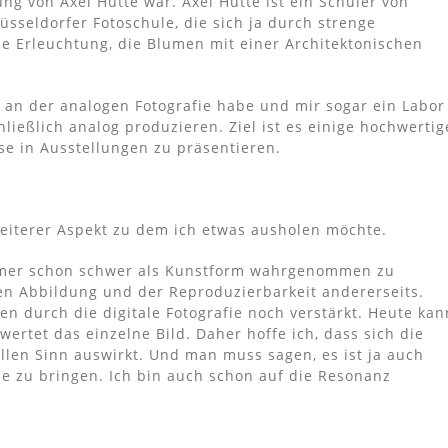
ung von Axel Hütte war. Axel Hütte ist ein Schüler von
sseldorfer Fotoschule, die sich ja durch strenge
e Erleuchtung, die Blumen mit einer Architektonischen
ß an der analogen Fotografie habe und mir sogar ein Labor
hließlich analog produzieren. Ziel ist es einige hochwertig
se in Ausstellungen zu präsentieren.
eiterer Aspekt zu dem ich etwas ausholen möchte.
 immer schon schwer als Kunstform wahrgenommen zu
chen Abbildung und der Reproduzierbarkeit andererseits.
n durch die digitale Fotografie noch verstärkt. Heute kan
wertet das einzelne Bild. Daher hoffe ich, dass sich die
len Sinn auswirkt. Und man muss sagen, es ist ja auch
de zu bringen. Ich bin auch schon auf die Resonanz