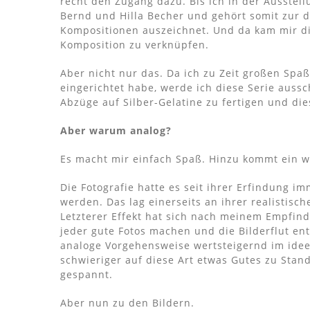
recht den Zugang dazu. Bis ich in der Ausstell
Bernd und Hilla Becher und gehört somit zur dü
Kompositionen auszeichnet. Und da kam mir di
Komposition zu verknüpfen.
Aber nicht nur das. Da ich zu Zeit großen Spa
eingerichtet habe, werde ich diese Serie aussc
Abzüge auf Silber-Gelatine zu fertigen und die
Aber warum analog?
Es macht mir einfach Spaß. Hinzu kommt ein w
Die Fotografie hatte es seit ihrer Erfindung
werden. Das lag einerseits an ihrer realistis
Letzterer Effekt hat sich nach meinem Empfinde
jeder gute Fotos machen und die Bilderflut ent
analoge Vorgehensweise wertsteigernd im ideel
schwieriger auf diese Art etwas Gutes zu Stan
gespannt.
Aber nun zu den Bildern.