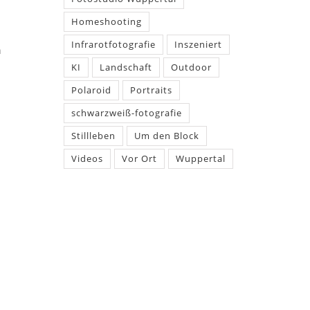
Homeshooting
Infrarotfotografie
Inszeniert
h
KI
Landschaft
Outdoor
Polaroid
Portraits
schwarzweiß-fotografie
Stillleben
Um den Block
Videos
Vor Ort
Wuppertal