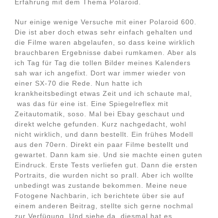
Erfahrung mit dem Thema Polaroid.
Nur einige wenige Versuche mit einer Polaroid 600.
Die ist aber doch etwas sehr einfach gehalten und
die Filme waren abgelaufen, so dass keine wirklich
brauchbaren Ergebnisse dabei rumkamen. Aber als
ich Tag für Tag die tollen Bilder meines Kalenders
sah war ich angefixt. Dort war immer wieder von
einer SX-70 die Rede. Nun hatte ich
krankheitsbedingt etwas Zeit und ich schaute mal,
was das für eine ist. Eine Spiegelreflex mit
Zeitautomatik, soso. Mal bei Ebay geschaut und
direkt welche gefunden. Kurz nachgedacht, wohl
nicht wirklich, und dann bestellt. Ein frühes Modell
aus den 70ern. Direkt ein paar Filme bestellt und
gewartet. Dann kam sie. Und sie machte einen guten
Eindruck. Erste Tests verliefen gut. Dann die ersten
Portraits, die wurden nicht so prall. Aber ich wollte
unbedingt was zustande bekommen. Meine neue
Fotogene Nachbarin, ich berichtete über sie auf
einem anderen Beitrag, stellte sich gerne nochmal
zur Verfügung. Und siehe da, diesmal hat es