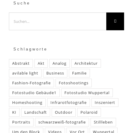
Suche
Suche
nach:
Schlagworte
Abstrakt
Akt
Analog
Architektur
avilable light
Business
Familie
Fashion-Fotografie
Fotoshootings
Fotostudio Gebäude1
Fotostudio Wuppertal
Homeshooting
Infrarotfotografie
Inszeniert
KI
Landschaft
Outdoor
Polaroid
Portraits
schwarzweiß-fotografie
Stillleben
Um den Block
Videos
Vor Ort
Wuppertal