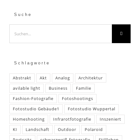
Suche
Suche
nach:
Schlagworte
Abstrakt
Akt
Analog
Architektur
avilable light
Business
Familie
Fashion-Fotografie
Fotoshootings
Fotostudio Gebäude1
Fotostudio Wuppertal
Homeshooting
Infrarotfotografie
Inszeniert
KI
Landschaft
Outdoor
Polaroid
Portraits
schwarzweiß-fotografie
Stillleben