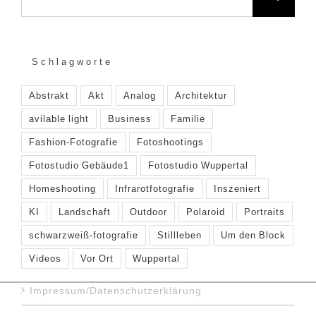
Schlagworte
Abstrakt
Akt
Analog
Architektur
avilable light
Business
Familie
Fashion-Fotografie
Fotoshootings
Fotostudio Gebäude1
Fotostudio Wuppertal
Homeshooting
Infrarotfotografie
Inszeniert
KI
Landschaft
Outdoor
Polaroid
Portraits
schwarzweiß-fotografie
Stillleben
Um den Block
Videos
Vor Ort
Wuppertal
Impressum/Datenschutzerklärung